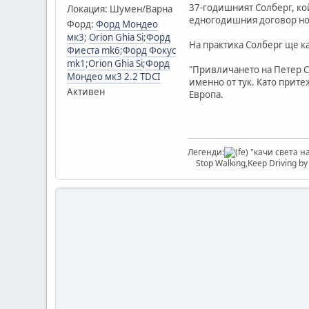
37-годишният Солберг, кой
Локация: Шумен/Варна
едногодишния договор нор
Форд:
Форд Мондео
мк3
;
Orion Ghia Si
;
Форд
На практика Солберг ще ка
Фиеста mk6
;
Форд Фокус
mk1
;
Orion Ghia Si
;
Форд
"Привличането на Петер Со
Мондео мк3 2.2 TDCI
именно от тук. Като прите
Активен
Европа.
Легенди:
"качи света на
Stop Walking,Keep Driving b