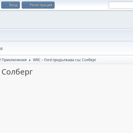
Вход
Регистрация
ар
 / Приключения
WRC – Ford продължава със Солберг
►
 Солберг