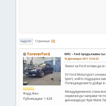
Страници
1
НАДОЛУ
ForeverFord
WRC – Ford продължава със
16 Декември 2011 13:52:22
Тимът на Ford остава да с
От Ford Motorsport сложи
Sport, който поддържа за
Потвърждението дойде в кр
Междувременно стана ясно
Форд Фен
норвежецът направи тесто
Публикации: 1 828
финландецът Яри-Мати Ла