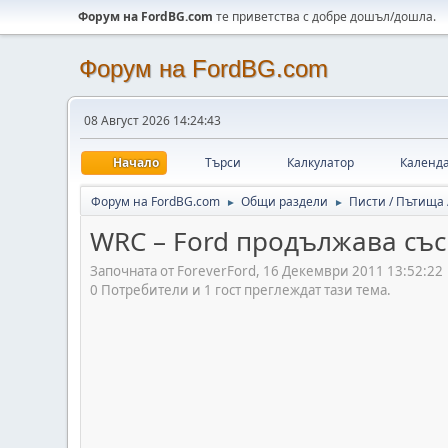
Форум на FordBG.com
те приветства с добре дошъл/дошла.
Форум на FordBG.com
08 Август 2026 14:24:43
Начало
Търси
Калкулатор
Календ
Форум на FordBG.com
Общи раздели
Писти / Пътища
►
►
WRC – Ford продължава със
Започната от ForeverFord, 16 Декември 2011 13:52:22
0 Потребители и 1 гост преглеждат тази тема.