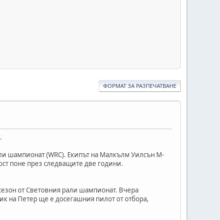
ФОРМАТ ЗА РАЗПЕЧАТВАНЕ
.
али шампионат (WRC). Екипът на Малкълм Уилсън M-
ост поне през следващите две години.
сезон от Световния рали шампионат. Вчера
ик на Петер ще е досегашния пилот от отбора,