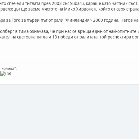
то спечели титлата през 2003 със Subaru, караше като частник със 
вежецът ще заеме мястото на Мико Хирвонен, който от своя страна 
ра за Ford за първи път от рали "Финландия"- 2000 година. Негов н
лберг в тима означава, че при нас се връща един от най-опитните 
жател на световна титла и 13 победи от ралитата, той респектира с 
 колела";
y