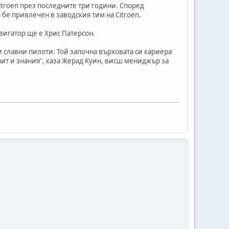
Citroen през последните три години. Според
бе привлечен в заводския тим на Citroen.
авигатор ще е Хрис Патерсон.
и славни пилоти. Той започна върховата си кариера
опит и знания", каза Жерад Куин, висш мениджър за