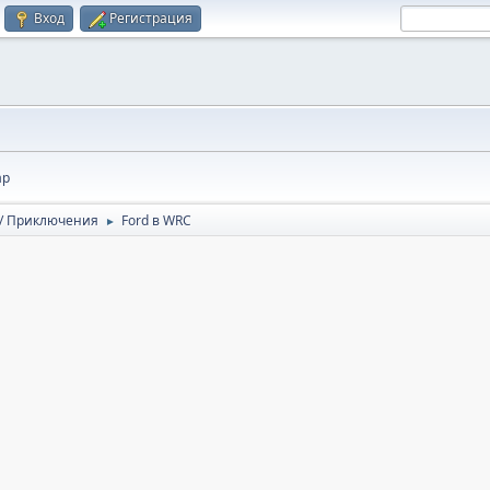
Вход
Регистрация
ар
 / Приключения
Ford в WRC
►