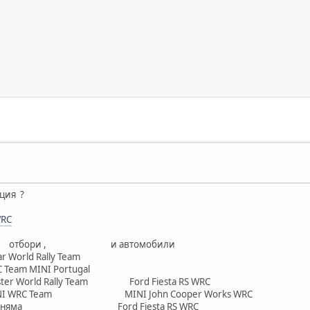
ция ?
WRC
12, отбори , и автомобили
 World Rally Team
eam MINI Portugal
 World Rally Team Ford Fiesta RS WRC
INI WRC Team MINI John Cooper Works WRC
our няма Ford Fiesta RS WRC