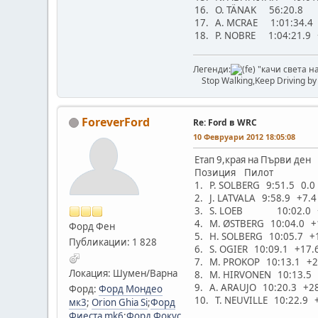
16. O. TÄNAK 56:20.8 
17. A. MCRAE 1:01:34.4 
18. P. NOBRE 1:04:21.9 
Легенди:
"качи света на
Stop Walking,Keep Driving b
ForeverFord
Re: Ford в WRC
10 Февруари 2012 18:05:08
Етап 9,края на Първи ден
Позиция Пилот В
1. P. SOLBERG 9:51.5 0.0
2. J. LATVALA 9:58.9 +7.4
3. S. LOEB 10:02.0 
4. M. ØSTBERG 10:04.0 +
Форд Фен
5. H. SOLBERG 10:05.7 +
Публикации: 1 828
6. S. OGIER 10:09.1 +17.
7. M. PROKOP 10:13.1 +2
Локация: Шумен/Варна
8. M. HIRVONEN 10:13.5 
9. A. ARAUJO 10:20.3 +2
Форд:
Форд Мондео
10. T. NEUVILLE 10:22.9 
мк3
;
Orion Ghia Si
;
Форд
Фиеста mk6
;
Форд Фокус