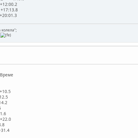
+12:00.2
+17:13.8
+20:01.3
 колела";
y
реме
+10.5
12.5
14.2
6
1.6
+22.0
8.8
+31.4