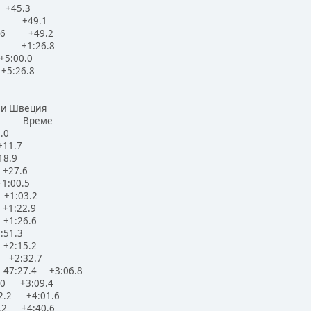
 +45.3
.5 +49.1
49.6 +49.2
7.2 +1:26.8
5:00.0
+5:26.8
ли Швеция
 Време
.0
+11.7
18.9
 +27.6
1:00.5
+1:03.2
+1:22.9
+1:26.6
:51.3
+2:15.2
3 +2:32.7
 47:27.4 +3:06.8
.0 +3:09.4
2.2 +4:01.6
1.2 +4:40.6