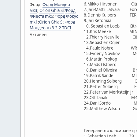
6.Mikko Hirvonen Citro
Форд:
Форд Мондео
7.Jari-Matti Latvala F
мк3
;
Orion Ghia Si
;
Форд
8.Dennis Kuipers FERM Po
Фиеста mk6
;
Форд Фокус
9.Jari Ketomaa
mk1
;
Orion Ghia Si
;
Форд
10. Sebastien Loeb Citr
Мондео мк3 2.2 TDCI
11.Kris Meeke MIN
Активен
12.Thierry Neuville Cit
13.Sebastien Og
14.Paulo Nobre WRC T
15.Evgeny Novikov M-S
16.Martin Prok
17.Mads Ostber
18.Daniel Oliveira Br
19.Patrik Sandell 
20.Henning Solberg Go F
21.Petter Solberg Fo
22.Peter van Merksteijn
23.Ott Tanak M-Spor
24.Dani Sordo MIN
25.Matthew Wilson Go Fa
Генералното класиране п
1.Sebastien Lo