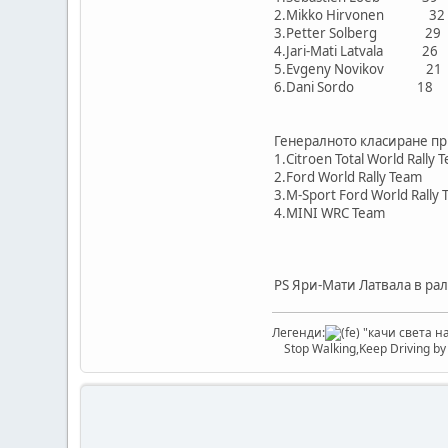
2.Mikko Hirvon
3.Petter Solbe
4.Jari-Mati Lat
5.Evgeny Novik
6.Dani Sordo
Генералното класиране п
1.Citroen Total Worl
2.Ford World Ral
3.M-Sport Ford Worl
4.MINI WRC T
PS Яри-Мати Латвала в ра
Легенди:
"качи света на
Stop Walking,Keep Driving b