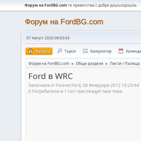
Форум на FordBG.com
те приветства с добре дошъл/дошла.
Форум на FordBG.com
07 Август 2026 09:03:43
Начало
Търси
Калкулатор
Календ
Форум на FordBG.com
Общи раздели
Писти / Пътища
►
►
Ford в WRC
Започната от ForeverFord, 08 Февруари 2012 16:23:44
0 Потребители и 1 гост преглеждат тази тема.