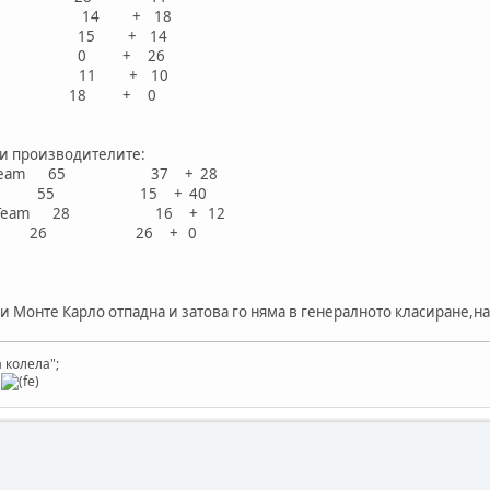
en 32 14 + 18
rg 29 15 + 14
vala 26 0 + 26
ov 21 11 + 10
 18 18 + 0
ри производителите:
d Rally Team 65 37 + 28
ly Team 55 15 + 40
d Rally Team 28 16 + 12
eam 26 26 + 0
ли Монте Карло отпадна и затова го няма в генералното класиране,н
 колела";
y