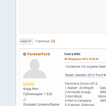
Страници
1
НАДОЛУ
ForeverFord
Ford в WRC
08 Февруари 2012 16:23:44
Готовили сте за рали Шве
Teaser Sweden 2012 Ford 
Пилоти в Сезон 20
1.Nasser Al-Attiyah Qatar
Форд Фен
2.Armindo Araujo WRC T
Публикации: 1 828
3.Ken Block Monster
4.Pierre Campana M
Локация: Шумен/Варна
5.Francois Delec