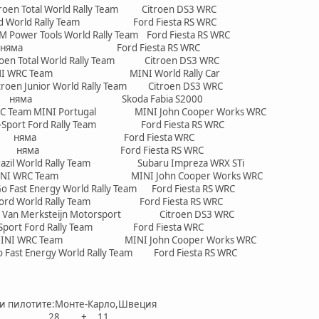
en Total World Rally Team Citroen DS3 WRC
ord World Rally Team Ford Fiesta RS WRC
wer Tools World Rally Team Ford Fiesta RS WRC
 няма Ford Fiesta RS WRC
oen Total World Rally Team Citroen DS3 WRC
I WRC Team MINI World Rally Car
roen Junior World Rally Team Citroen DS3 WRC
ier няма Skoda Fabia S2000
eam MINI Portugal MINI John Cooper Works WRC
port Ford Rally Team Ford Fiesta RS WRC
op няма Ford Fiesta WRC
g няма Ford Fiesta RS WRC
azil World Rally Team Subaru Impreza WRX STi
MINI WRC Team MINI John Cooper Works WRC
ast Energy World Rally Team Ford Fiesta RS WRC
rd World Rally Team Ford Fiesta RS WRC
 Jr Van Merksteijn Motorsport Citroen DS3 WRC
t Ford Rally Team Ford Fiesta WRC
I WRC Team MINI John Cooper Works WRC
st Energy World Rally Team Ford Fiesta RS WRC
ри пилотите:Монте-Карло,Швеция
eb 39 28 + 11