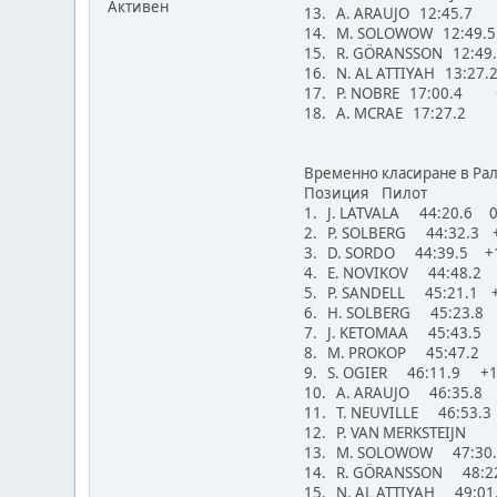
Активен
13. A. ARAUJO 12:45.7
14. M. SOLOWOW 12:49
15. R. GÖRANSSON 12:
16. N. AL ATTIYAH 13:2
17. P. NOBRE 17:00.4 +
18. A. MCRAE 17:27.2 
Временно класиране в Ра
Позиция Пилот
1. J. LATVALA 44:20.6 0
2. P. SOLBERG 44:32.3 
3. D. SORDO 44:39.5 +
4. E. NOVIKOV 44:48.2
5. P. SANDELL 45:21.1 +
6. H. SOLBERG 45:23.8 
7. J. KETOMAA 45:43.5 
8. M. PROKOP 45:47.2 
9. S. OGIER 46:11.9 +1
10. A. ARAUJO 46:35.8 
11. T. NEUVILLE 46:53.
12. P. VAN MERKSTEIJN
13. M. SOLOWOW 47:30
14. R. GÖRANSSON 48:2
15. N. AL ATTIYAH 49:0