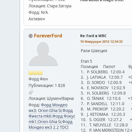
Локация: Стара Загора
Форд: N/A
Активен
ForeverFord
Re: Ford в WRC
10 Февруари 2012 12:34:33
Рали Швеция
Етап 5
Позиция Пилот Вр
1. P. SOLBERG 12:00.4 
2. J. LATVALA 12:00.7 +
Форд Фен
3. D. SORDO 12:00.9 +
Публикации: 1 828
4. E. NOVIKOV 12:02.9
5. H. SOLBERG 12:09.8
Локация: Шумен/Варна
6. O. TÄNAK 12:10.6 +1
7. P. SANDELL 12:11.0 
Форд:
Форд Мондео
8. M. PROKOP 12:20.2 
мк3
;
Orion Ghia Si
;
Форд
9. J. KETOMAA 12:20.3
Фиеста mk6
;
Форд Фокус
10. S. OGIER 12:27.2 +
mk1
;
Orion Ghia Si
;
Форд
11. T. NEUVILLE 12:28.
Мондео мк3 2.2 TDCI
12. P. VAN MERKSTEIJN 12