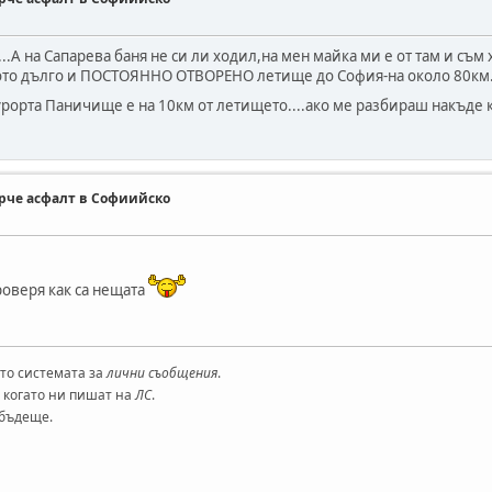
х...А на Сапарева баня не си ли ходил,на мен майка ми е от там и с
кото дълго и ПОСТОЯННО ОТВОРЕНО летище до София-на около 80км.,
курорта Паничище е на 10км от летището....ако ме разбираш накъде
парче асфалт в Софиийско
роверя как са нещата
то системата за
лични съобщения
.
 когато ни пишат на
ЛС
.
 бъдеще.