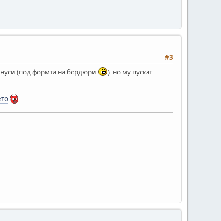
#3
конуси (под формта на бордюри
), но му пускат
ето