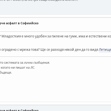
парче асфалт в Софиийско
? Младосткия е много удобен за пилене на гуми, има и естествени 
ли оградено с мрежа това? Ще се разходя някой ден да го видя
Летищ
то системата за
лични съобщения
.
 когато ни пишат на
ЛС
.
 бъдеще.
парче асфалт в Софиийско