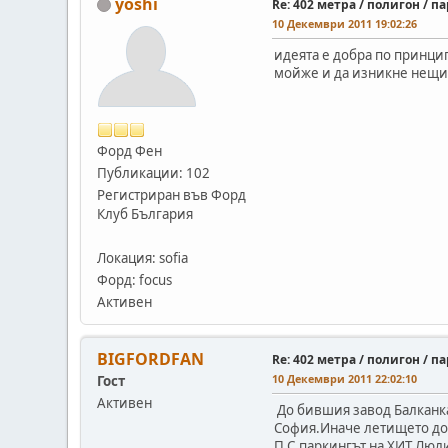
yoshi
Re: 402 метра / полигон / 
10 Декември 2011 19:02:26
идеята е добра по принцип
мойже и да изникне нещич
Форд Фен
Публикации: 102
Регистриран във Форд
Клуб България
Локация: sofia
Форд: focus
Активен
BIGFORDFAN
Re: 402 метра / полигон / 
10 Декември 2011 22:02:10
Гост
Активен
До бившия завод Балканка
София.Иначе летището до С
П.С.паркингът на ХИТ Люл