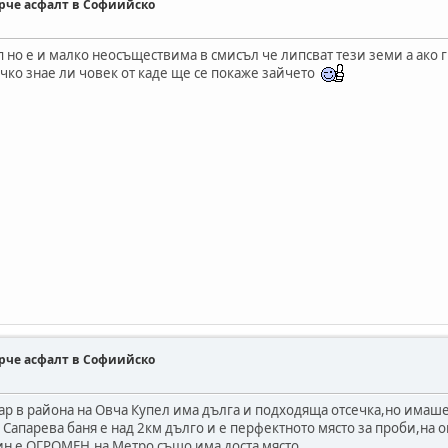
парче асфалт в Софиийско
 но е и малко неосъществима в смисъл че липсват тези земи а ако г
ко знае ли човек от каде ще се покаже зайчето
парче асфалт в Софиийско
р в района на Овча Купел има дълга и подходяща отсечка,но имаше 
апарева баня е над 2км дълго и е перфектното място за проби,на о
ин е ОГРОМЕН,на Метро също има доста място....