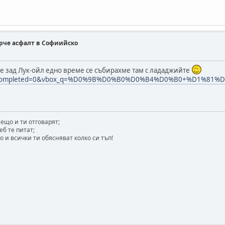
парче асфалт в Софиийско
е зад Лук-ойл едно време се събирахме там с лададжийте
rch/?completed=0&vbox_q=%D0%9B%D0%B0%D0%B4%D0%B0+%D1%8
ещо и ти отговарят;
еб те питат;
 и всички ти обясняват колко си тъп!