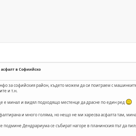
е асфалт в Софиийско
нфо за софийския район, където можем да си поиграем с машинкит
те и т.н.
де е минал и видял подходящо местенце да драсне по един ред
сфалтирана и много голяма, но нещо не ми харесва асфалта там, мин
 се подмине Дендрариума се събират нагоре в планинския път да пил