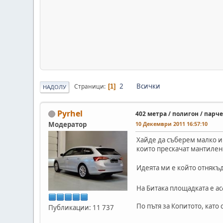
2
Всички
Страници
1
НАДОЛУ
Pyrhel
402 метра / полигон / парч
Модератор
10 Декември 2011 16:57:10
Хайде да съберем малко и
които прескачат мантилени
Идеята ми е който отнякъ
На Битака площадката е а
По пътя за Копитото, като
Публикации: 11 737