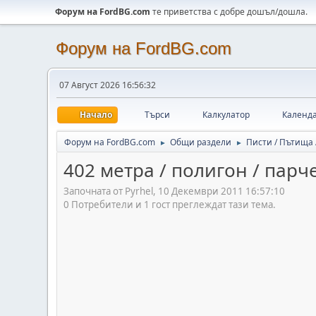
Форум на FordBG.com
те приветства с добре дошъл/дошла.
Форум на FordBG.com
07 Август 2026 16:56:32
Начало
Търси
Калкулатор
Календ
Форум на FordBG.com
Общи раздели
Писти / Пътища
►
►
402 метра / полигон / парч
Започната от Pyrhel, 10 Декември 2011 16:57:10
0 Потребители и 1 гост преглеждат тази тема.