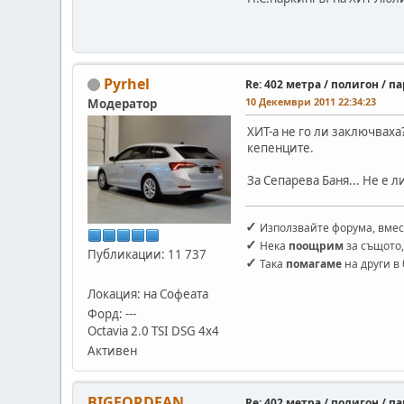
Pyrhel
Re: 402 метра / полигон / 
10 Декември 2011 22:34:23
Модератор
ХИТ-а не го ли заключваха
кепенците.
За Сепарева Баня... Не е 
✓
Използвайте форума, вмес
✓
Нека
поощрим
за същото,
Публикации: 11 737
✓
Така
помагаме
на други в
Локация: на Софеата
Форд: ---
Оctavia 2.0 TSI DSG 4x4
Активен
BIGFORDFAN
Re: 402 метра / полигон / 