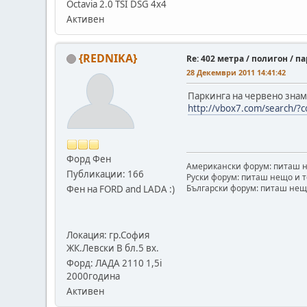
Оctavia 2.0 TSI DSG 4x4
Активен
{REDNIKA}
Re: 402 метра / полигон / 
28 Декември 2011 14:41:42
Паркинга на червено знам
http://vbox7.com/sea
Форд Фен
Американски форум: питаш н
Публикации: 166
Руски форум: питаш нещо и т
Български форум: питаш нещо
Фен на FORD and LADA :)
Локация: гр.София
ЖК.Левски В бл.5 вх.
Форд: ЛАДА 2110 1,5i
2000година
Активен