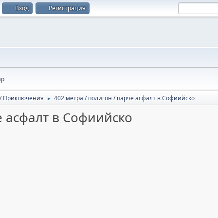
Вход
Регистрация
ар
 / Приключения
402 метра / полигон / парче асфалт в Софиийско
►
е асфалт в Софиийско