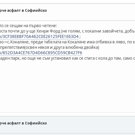
парче асфалт в Софиийско
то се сещам на първо четене:
оста почти до у-ще Хенри Форд (не голям, с локални завойчета, добъ
ink/3CF38E8BF70A462C0E26125FEE1E63D4
;
о->с.Кокаляне, преди табелата на Кокаляне има отбивка в ляво, по к
 препятствия(освен някоя и друга влюбена двойка)
link/852D3A4CE767D4D66C895CD59CB427F6
аден парк, но още не съм установил как се стига с кола до там, само 
парче асфалт в Софиийско