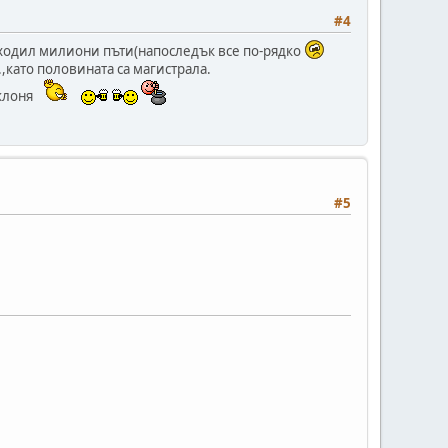
#4
ъм ходил милиони пъти(напоследък все по-рядко
като половината са магистрала.
 клоня
#5