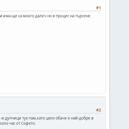
#1
и има ще са много далеч но в процес на търсене
#2
и дупчици тук-там,като цяло обаче е най-добре в
коло час от Софето.