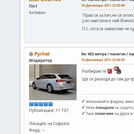
10 Декември 2011 22:50:09
Гост
Активен
Прав си за Хит,не се сети
),но наистина е най-близ
П.С. сега се замислям че 
Pyrhel
Re: 402 метра / полигон / 
10 Декември 2011 23:40:09
Модератор
Разбирам те
Ще се разходя до там да п
✓
Използвайте форума, вмес
✓
Нека
поощрим
за същото,
Публикации: 11 737
✓
Така
помагаме
на други в
Локация: на Софеата
Форд: ---