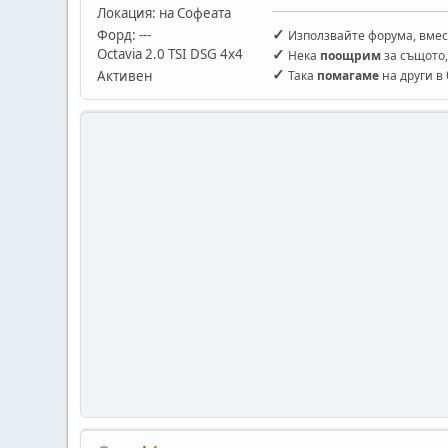
Локация: на Софеата
✓
Форд: ---
Използвайте форума, вмес
✓
Оctavia 2.0 TSI DSG 4x4
Нека
поощрим
за същото,
✓
Активен
Така
помагаме
на други в