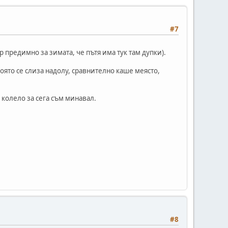
#7
р предимно за зимата, че пътя има тук там дупки).
оято се слиза надолу, сравнително каше меясто,
с колело за сега съм минавал.
#8