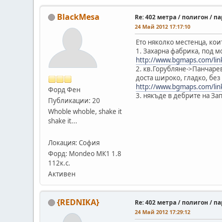
BlackMesa
Re: 402 метра / полигон / 
24 Май 2012 17:17:10
Ето няколко местенца, кои
1. Захарна фабрика, под м
http://www.bgmaps.com/l
2. кв.Горубляне->Панчарев
доста широко, гладко, без
http://www.bgmaps.com/
Форд Фен
3. някъде в дебрите на Зап
Публикации: 20
Whoble whoble, shake it
shake it...
Локация: София
Форд: Mondeo MК1 1.8
112к.с.
Активен
{REDNIKA}
Re: 402 метра / полигон / 
24 Май 2012 17:29:12