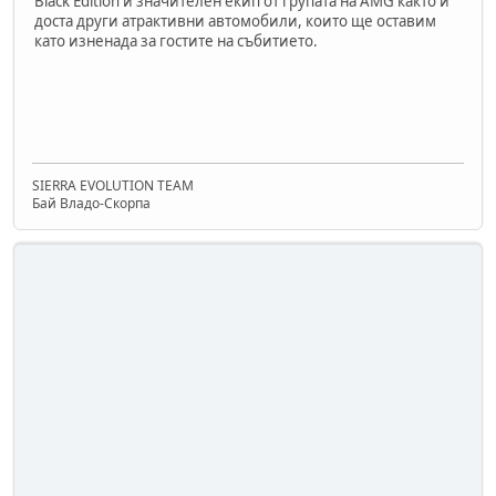
Black Edition и значителен екип от групата на AMG както и
доста други атрактивни автомобили, които ще оставим
като изненада за гостите на събитието.
SIERRA EVOLUTION TEAM
Бай Владо-Скорпа