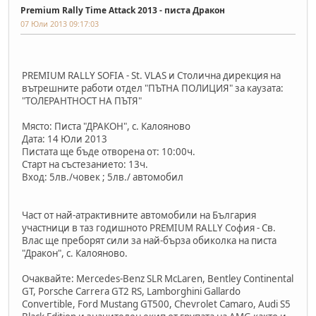
Premium Rally Time Attack 2013 - писта Дракон
07 Юли 2013 09:17:03
PREMIUM RALLY SOFIA - St. VLAS и Столична дирекция на
вътрешните работи отдел "ПЪТНА ПОЛИЦИЯ" за каузата:
"ТОЛЕРАНТНОСТ НА ПЪТЯ"
Място: Писта "ДРАКОН", с. Калояново
Дата: 14 Юли 2013
Пистата ще бъде отворена от: 10:00ч.
Старт на състезанието: 13ч.
Вход: 5лв./човек ; 5лв./ автомобил
Част от най-атрактивните автомобили на България
участници в таз годишното PREMIUM RALLY София - Св.
Влас ще преборят сили за най-бърза обиколка на писта
"Дракон", с. Калояново.
Очаквайте: Mercedes-Benz SLR McLaren, Bentley Continental
GT, Porsche Carrera GT2 RS, Lamborghini Gallardo
Convertible, Ford Mustang GT500, Chevrolet Camaro, Audi S5