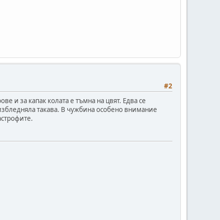
#2
ве и за капак колата е тъмна на цвят. Едва се
 избледняла такава. В чужбина особено внимание
астрофите.