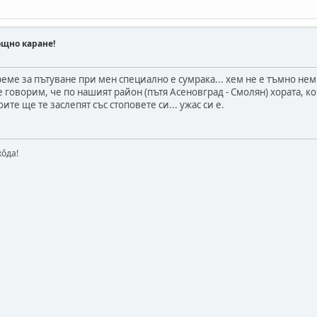
ощно каране!
еме за пътуване при мен специално е сумрака... хем не е тъмно нем
е говорим, че по нашият район (пътя Асеновград - Смолян) хората, кои
ите ще те заслепят със стоповете си... ужас си е.
хôда!