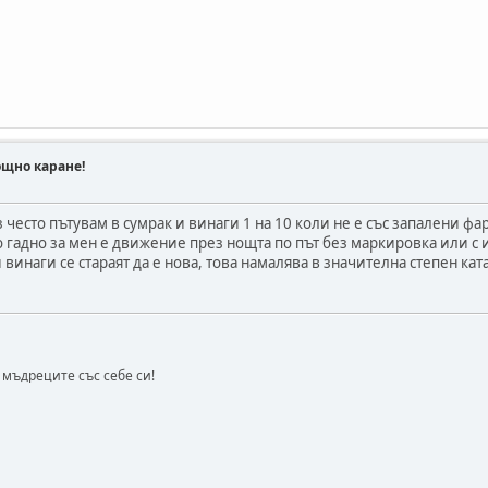
ощно каране!
 често пътувам в сумрак и винаги 1 на 10 коли не е със запалени фаро
о гадно за мен е движение през нощта по път без маркировка или с
 винаги се стараят да е нова, това намалява в значителна степен кат
а мъдреците със себе си!