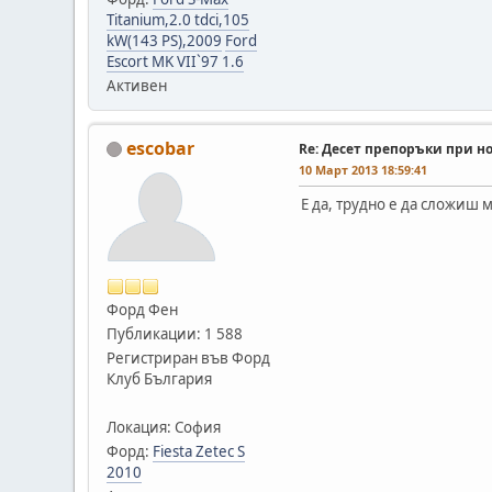
Titanium,2.0 tdci,105
kW(143 PS),2009
Ford
Escort MK VІІ`97 1.6
Активен
escobar
Re: Десет препоръки при н
10 Март 2013 18:59:41
Е да, трудно е да сложиш 
Форд Фен
Публикации: 1 588
Регистриран във Форд
Клуб България
Локация: София
Форд:
Fiesta Zetec S
2010