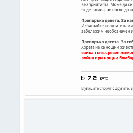
възприятията. Може да се 
бъде такава, че после да н
Препоръка девета. За к
Избягвайте нощните камио
забележим необозначен из
Препоръка десета. За се
Хората не са нощни животн
езика тънък резен лимон
война при нощни бомба
Глупаците спорят с другите, 