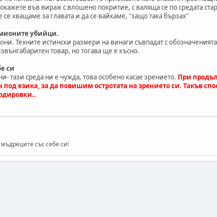
окажете във вираж с влошено покритие, с валяща се по средата стар
е се хващаме за главата и да се вайкаме, "защо така бързах"
амионите убийци.
ни. Техните истински размери на винаги съвпадат с обозначенията
вънгабаритен товар, но тогава ще е късно.
бе си
и- тази среда ни е чужда, това особено касае зрението.
При продъ
 под езика, за да повишим остротата на зрението си. Такъв сп
рдировки..
а мъдреците със себе си!