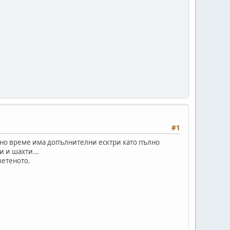
#1
щно време има допълнителни есктри като пълно
и и шахти...
ветеното.