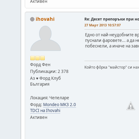
Активен
ihovahi
Re: Десет препоръки при н
27 Март 2013 10:57:07
Едно от най-неудобните вр
пуснали фаровете... а да н
побеснели, а иначе на заво
Форд Фен
Който фôрка "майстор" си на
Публикации: 2 378
Аз ♥ Форд Клуб
България
Локация: Чепеларе
Форд:
Mondeo MK3 2.0
TDCI на Ihovahi
Активен