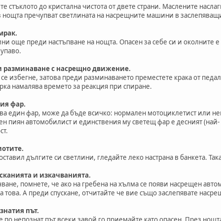
е стъклото до кристална чистота от двете страни. Маслените насла
з нощта пречупват светлината на насрещните машини в заслепяващ
мрак.
и още преди настъпване на нощта. Опасен за себе си и околните е т
лупаво.
и разминаване с насрещно движение.
се избегне, затова преди разминаването преместете крака от педала
ярка намалява времето за реакция при спиране.
ия фар.
а един фар, може да бъде всичко: нормален мотоциклетист или не
н пиян автомобилист и единствения му светещ фар е десният (най- о
ст.
иотите.
ставил дългите си светлини, гледайте леко настрана в банкета. Та
усканията и изкачванията.
ване, помнете, че ако на гребена на хълма се появи насрещен авто
а това. А преди спускане, отчитайте че вие също заслепявате наср
знатия път.
 по непознат път всеки завой го приемайте като опасен. През нощта