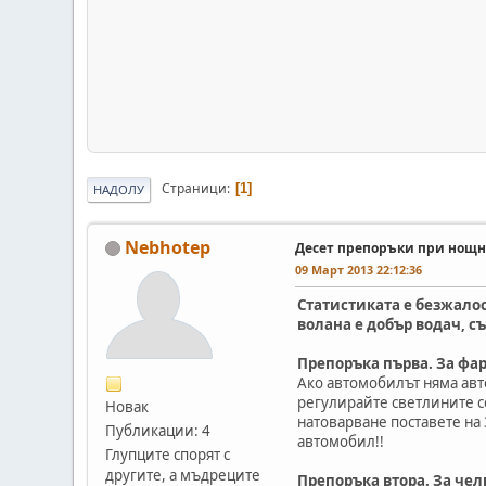
Страници
1
НАДОЛУ
Nebhotep
Десет препоръки при нощн
09 Март 2013 22:12:36
Статистиката е безжалос
волана е добър водач, с
Препоръка първа. За фар
Ако автомобилът няма авт
регулирайте светлините с
Новак
натоварване поставете на
Публикации: 4
автомобил!!
Глупците спорят с
другите, а мъдреците
Препоръка втоpа. За чел