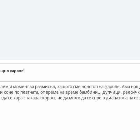
ощно каране!
блем и момент за размисъл, защото сме нонстоп на фарове. Ама но
и коне по платната, от време на време бамбини... Дупчици, релсичк
да се кара с такава скорост, че да може да се спре в диапазона на ос