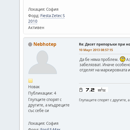
Локация: София
Форд:
Fiesta Zetec S
2010
Активен
Nebhotep
Re: Десет препоръки при н
10 Март 2013 08:57:15
Да бе няма проблем.
Аз
забелязват. Иначе особен
отделят на маркировката и
Новак
Публикации: 4
Глупците спорят с
Глупаците спорят с другите, 
другите, а мъдреците
със себе си
Локация: София
Форд:
Ford S-Max