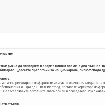
о каране!
тна: риска да попаднем в авария нощно време, е два пъти по- в
ъблюдаващ десетте препоръки за нощно каране, рискът спада д
овете.
оматично регулиране на фаровете или умно окачване, следящо за 
обствоноръчно. При един пътник отзад, поставете коректора на фаро
 3. Не заслепявайте попътните автомобили в огледалото. Изключва
ното стъкло.