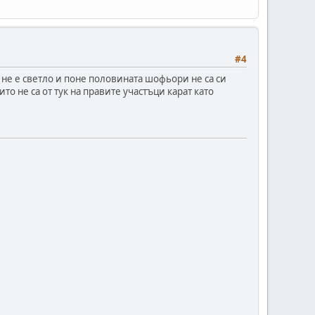
#4
 не е светло и поне половината шофьори не са си
то не са от тук на правите участъци карат като