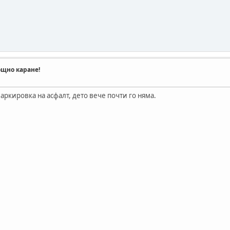
ощно каране!
маркировка на асфалт, дето вече почти го няма.