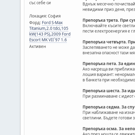
със себе си
Вднъж месечно почиствайт
невидими приз деня, пре
Локация: София
Препоръка трета. При су
Форд:
Ford S-Max
Включвайте късите светлин
Titanium,2.0 tdci,105
пести електроенергия е г
kW(143 PS),2009
Ford
Escort MK VІІ`97 1.6
Препоръка четвърта. Пр
Активен
Заслепяването не може да 
внезапна опасност тази м
Препоръка пета. За един
Ако насреща ви приближав
лошия вариант: ненормале
в банкета при необходимо
Препоръка шеста. За ид
При разминаване с идиот о
Препоръка седма. За сп
При наближаване на изкач
светлини. Бъдете готови з
Препоръка осма. За непо
Ако през нощта се движите