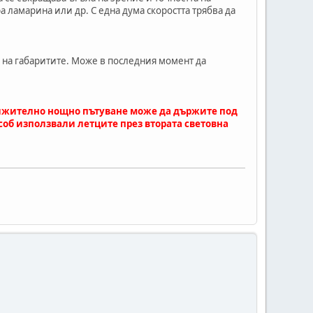
а ламарина или др. С една дума скоростта трябва да
 на габаритите. Може в последния момент да
лжително нощно пътуване може да държите под
особ използвали летците през втората световна