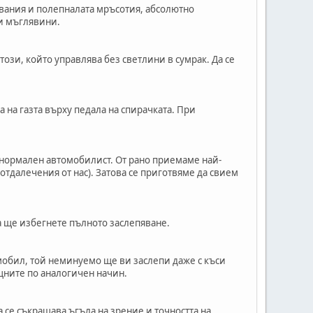
гвания и полепналата мръсотия, абсолютно
и мъглявини.
ози, който управлява без светлини в сумрак. Да се
 на газта върху педала на спирачката. При
нормален автомобилист. От рано приемаме най-
тдалечения от нас). Затова се приготвяме да свием
ка ще избегнете пълното заслепяване.
мобил, той неминуемо ще ви заслепи даже с къси
ещните по аналогичен начин.
 се съкращава ъгъла на зрение и точността на