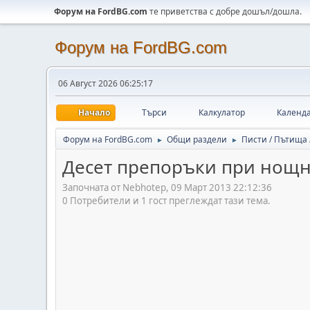
Форум на FordBG.com
те приветства с добре дошъл/дошла.
Форум на FordBG.com
06 Август 2026 06:25:17
Начало
Търси
Калкулатор
Календ
Форум на FordBG.com
Общи раздели
Писти / Пътища
►
►
Десет препоръки при нощн
Започната от Nebhotep, 09 Март 2013 22:12:36
0 Потребители и 1 гост преглеждат тази тема.