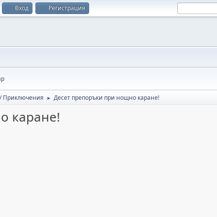
Вход
Регистрация
ар
 / Приключения
Десет препоръки при нощно каране!
►
о каране!