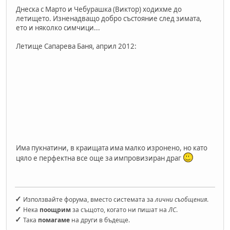
Днеска с Марто и Чебурашка (Виктор) ходихме до
летището. Изненадващо добро състояние след зимата,
ето и няколко симчици...
Летище Сапарева Баня, април 2012:
Има пукнатини, в краищата има малко изронено, но като
цяло е перфектна все още за импровизиран драг
✓
Използвайте форума, вместо системата за
лични съобщения
.
✓
Нека
поощрим
за същото, когато ни пишат на
ЛС
.
✓
Така
помагаме
на други в бъдеще.