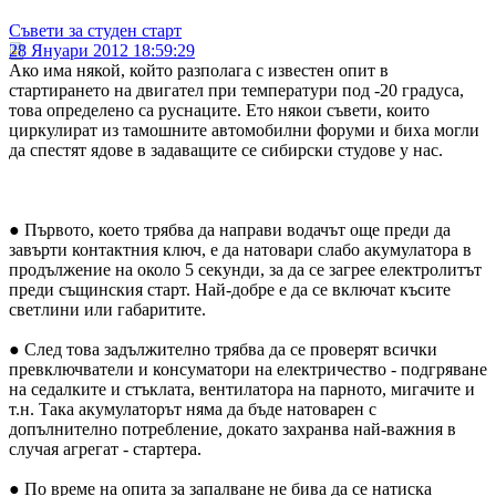
Съвети за студен старт
28 Януари 2012 18:59:29
Ако има някой, който разполага с известен опит в
стартирането на двигател при температури под -20 градуса,
това определено са руснаците. Ето някои съвети, които
циркулират из тамошните автомобилни форуми и биха могли
да спестят ядове в задаващите се сибирски студове у нас.
● Първото, което трябва да направи водачът още преди да
завърти контактния ключ, е да натовари слабо акумулатора в
продължение на около 5 секунди, за да се загрее електролитът
преди същинския старт. Най-добре е да се включат късите
светлини или габаритите.
● След това задължително трябва да се проверят всички
превключватели и консуматори на електричество - подгряване
на седалките и стъклата, вентилатора на парното, мигачите и
т.н. Така акумулаторът няма да бъде натоварен с
допълнително потребление, докато захранва най-важния в
случая агрегат - стартера.
● По време на опита за запалване не бива да се натиска