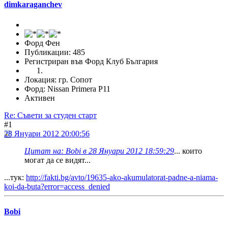
dimkaraganchev
Форд Фен
Публикации: 485
Регистриран във Форд Клуб България
Локация: гр. Сопот
Форд: Nissan Primera P11
Активен
Re: Съвети за студен старт
#1
28 Януари 2012 20:00:56
Цитат на: Bobi в 28 Януари 2012 18:59:29
... които
могат да се видят...
...тук:
http://fakti.bg/avto/19635-ako-akumulatorat-padne-a-niama-
koi-da-buta?error=access_denied
Bobi