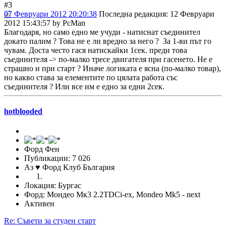
#3
07 Февруари 2012 20:20:38
Последна редакция
: 12 Февруари
2012 15:43:57 by PcMan
Благодаря, но само едно ме учуди - натиснат съединител
докато палим ? Това не е ли вредно за него ? За 1-ви път го
чувам. Доста често гася натискайки 1сек. преди това
съединителя -> по-малко тресе двигателя при гасенето. Не е
страшно и при старт ? Иначе логиката е ясна (по-малко товар),
но какво става за елементите по цялата работа със
съединителя ? Или все им е едно за едни 2сек.
hotblooded
Форд Фен
Публикации: 7 026
Аз ♥ Форд Клуб България
Локация: Бургас
Форд: Мондео Мк3 2.2TDCi-ex, Mondeo Mk5 - next
Активен
Re: Съвети за студен старт