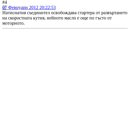
#4
07 Февруари 2012 20:22:53
Натиснатия съединител освобождава стартера от развъртането
на скоростната кутия, нейното масло е още по гъсто от
моторното.