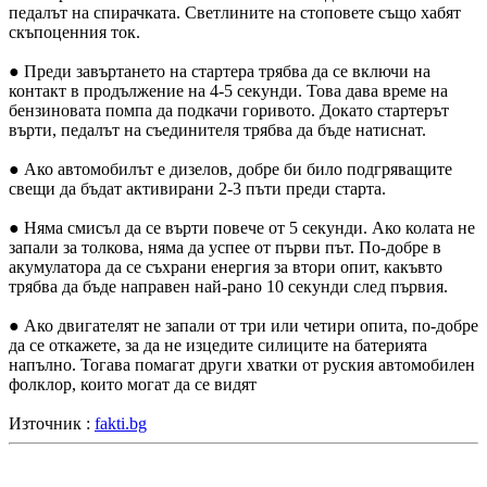
педалът на спирачката. Светлините на стоповете също хабят
скъпоценния ток.
● Преди завъртането на стартера трябва да се включи на
контакт в продължение на 4-5 секунди. Това дава време на
бензиновата помпа да подкачи горивото. Докато стартерът
върти, педалът на съединителя трябва да бъде натиснат.
● Ако автомобилът е дизелов, добре би било подгряващите
свещи да бъдат активирани 2-3 пъти преди старта.
● Няма смисъл да се върти повече от 5 секунди. Ако колата не
запали за толкова, няма да успее от първи път. По-добре в
акумулатора да се съхрани енергия за втори опит, какъвто
трябва да бъде направен най-рано 10 секунди след първия.
● Ако двигателят не запали от три или четири опита, по-добре
да се откажете, за да не изцедите силиците на батерията
напълно. Тогава помагат други хватки от руския автомобилен
фолклор, които могат да се видят
Източник :
fakti.bg