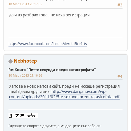
10 Март 2013 20:17:05
#3
да и аз разбрах това ..но иска регистрация
https://www.facebook.com/LidumMerrko?fref=ts
Nebhotep
Re: Книга "Петте секунди преди катастрофата"
10 Март 2013 21:16:36
#4
Ха това е ново на този сайт, преди не искаше регистрация
там! Давам друг линк:
http://www.darganov.com/wp-
content/uploads/2011/02/5te-sekundi-predi-katastrofata.pdf
Глупаците спорят с другите, а мъдреците със себе си!