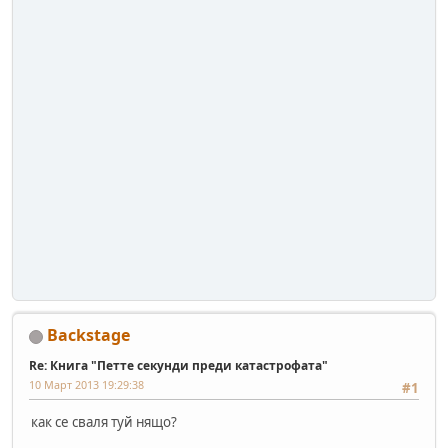
Backstage
Re: Книга "Петте секунди преди катастрофата"
10 Март 2013 19:29:38
#1
как се сваля туй нящо?