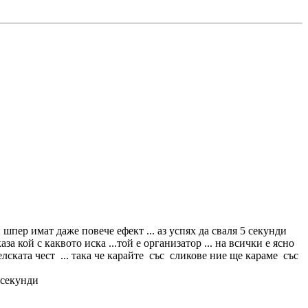
 шпер имат даже повече ефект ... аз успях да сваля 5 секунди
аза кой с каквото иска ...той е организатор ... на всички е ясно
 селската чест ... така че карайте със сликове ние ще караме със
 секунди