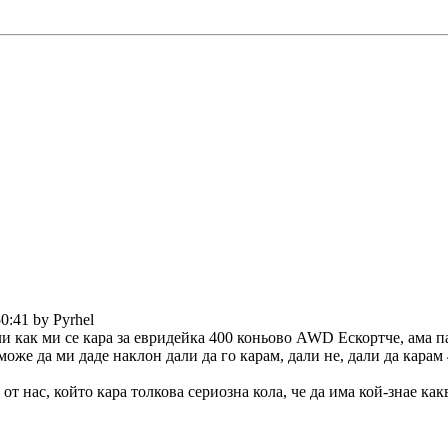
0:41 by Pyrhel
ли как ми се кара за евридейка 400 коньово AWD Ескортче, ама 
може да ми даде наклон дали да го карам, дали не, дали да карам
от нас, който кара толкова сериозна кола, че да има кой-знае ка