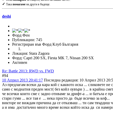
✓
Така
помагаме
на други в бъдеще.
deshi
Форд Фен
Публикации: 745
Регистриран във Форд Клуб България
Локация: Stara Zagora
Форд: Capri 200 SX, Fiesta MK 7, Nissan 200 SX
Активен
Re: Battle 2013: RWD vs. FWD
#94
10 Април 2013 20:41:17
Последна редакция
: 10 Април 2013 20:5
Аз предлагам всеки да кара кой с каквото иска ... сликовете не 
само с моднатия преден мост( без койл оувъри ) ... в крайна смет
че всички които сме с задно отиваме за дрифт-а ... и батъла е п
стари гуми ... все тая е ... нека просто да бъде всичко за кеф...
викторе не виждам причина да се отказваш ... ти сам твърдиш ч
а и има достатъчно много време всеки който иска да си намери