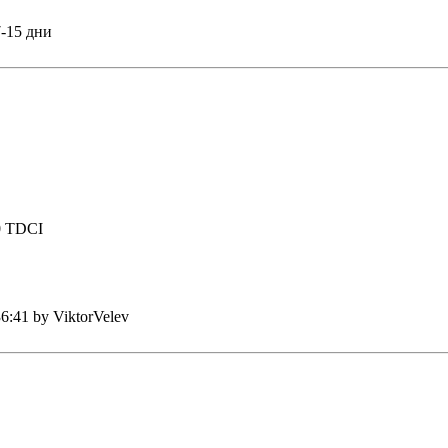
7-15 дни
.0 TDCI
6:41 by ViktorVelev