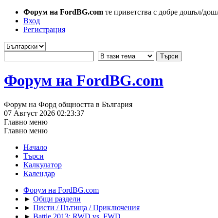
Форум на FordBG.com
те приветства с добре дошъл/дош
Вход
Регистрация
Форум на FordBG.com
Форум на Форд общността в България
07 Август 2026 02:23:37
Главно меню
Главно меню
Начало
Търси
Калкулатор
Календар
Форум на FordBG.com
►
Общи раздели
►
Писти / Пътища / Приключения
►
Battle 2013: RWD vs. FWD