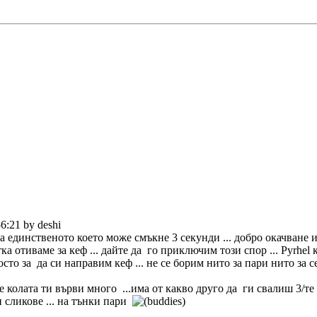
6:21 by deshi
са единственото което може смъкне 3 секунди ... добро окачване и
ка отиваме за кеф ... дайте да го приключим този спор ... Pyrhel к
росто за да си направим кеф ... не се борим нито за пари нито за
е колата ти върви много ...има от какво друго да ги свалиш 3/те
 сликове ... на тънки пари