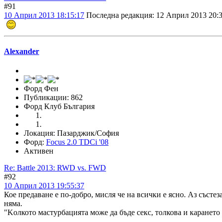
#91
10 Април 2013 18:15:17
Последна редакция
: 12 Април 2013 20:3
Alexander
Форд Фен
Публикации: 862
Форд Клуб България
Локация: Пазарджик/София
Форд:
Focus 2.0 TDCi '08
Активен
Re: Battle 2013: RWD vs. FWD
#92
10 Април 2013 19:55:37
Кое предаване е по-добро, мисля че на всички е ясно. Аз състе
няма.
"Kолкото мастурбацията може да бъде секс, толкова и карането 