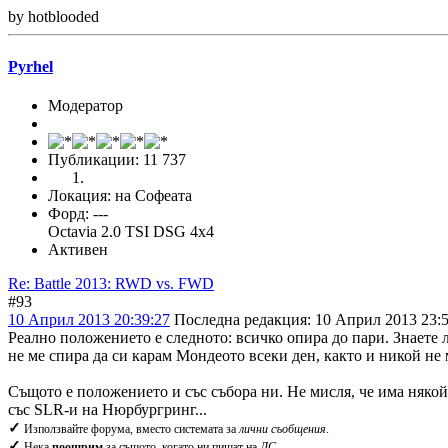
by hotblooded
Pyrhel
Модератор
Публикации: 11 737
Локация: на Софеата
Форд: ---
Оctavia 2.0 TSI DSG 4x4
Активен
Re: Battle 2013: RWD vs. FWD
#93
10 Април 2013 20:39:27
Последна редакция
: 10 Април 2013 23:5
Реално положението е следното: всичко опира до пари. Знаете 
не ме спира да си карам Мондеото всеки ден, както и никой не 
Същото е положението и със събора ни. Не мисля, че има някой 
със SLR-и на Нюрбургринг...
✓
Използвайте форума, вместо системата за
лични съобщения
.
✓
Нека
поощрим
за същото, когато ни пишат на
ЛС
.