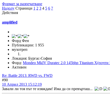
Формат за разпечатване
Надолу
Страници
1
2
3
4
5
6
7
Действия
amplified
Форд Фен
Публикации: 1 955
мухотреп
Локация: Бургас-София
Форд:
Mondeo MkIV Duratec 2.0 145bhp Тitanium X(почти 
Активен
Re: Battle 2013: RWD vs. FWD
#90
10 Април 2013 15:12:19
Завали ли тоя път те изяждам! Има да си превърташ...