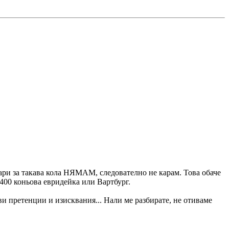
пари за такава кола НЯМАМ, следователно не карам. Това обаче
 400 коньова евридейка или Вартбург.
кви претенции и изисквания... Нали ме разбирате, не отиваме