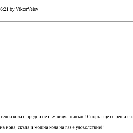
6:21 by ViktorVelev
зателна кола с предно не съм видял никъде! Спорът ще се реши с
на нова, скъпа и мощна кола на газ е удоволствие!"