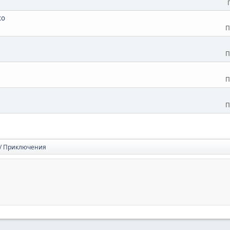
ко
П
П
П
П
 / Приключения