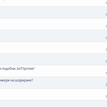
ем подобни.За?Против?
маниери на шофиране?