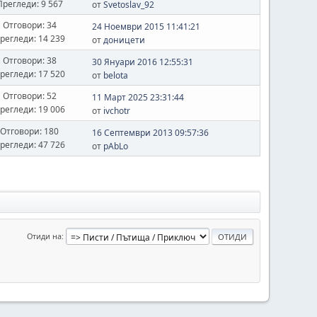
Прегледи: 9 567
от
Svetoslav_92
Отговори: 34
24 Ноември 2015 11:41:21
регледи: 14 239
от
доницети
Отговори: 38
30 Януари 2016 12:55:31
регледи: 17 520
от
belota
Отговори: 52
11 Март 2025 23:31:44
регледи: 19 006
от
ivchotr
Отговори: 180
16 Септември 2013 09:57:36
регледи: 47 726
от
pAbLo
Отиди на