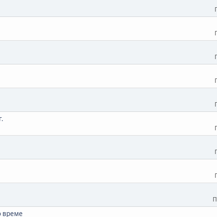
г.
П
о време