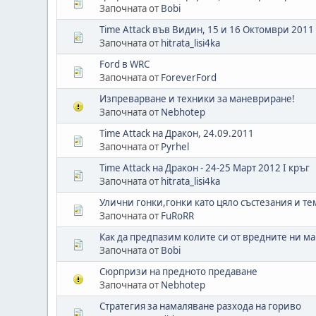
Започната от
Bobi
Time Attack във Видин, 15 и 16 Октомври 2011
Започната от
hitrata_lisi4ka
Ford в WRC
Започната от
ForeverFord
Изпреварване и техники за маневриране!
Започната от
Nebhotep
Time Attack на Дракон, 24.09.2011
Започната от
Pyrhel
Time Attack на Дракон - 24-25 Март 2012 I кръг
Започната от
hitrata_lisi4ka
Улични гонки,гонки като цяло състезания и т
Започната от
FuRoRR
Как да предпазим колите си от вредните ни 
Започната от
Bobi
Сюрпризи на предното предаване
Започната от
Nebhotep
Стратегия за намаляване разхода на гориво