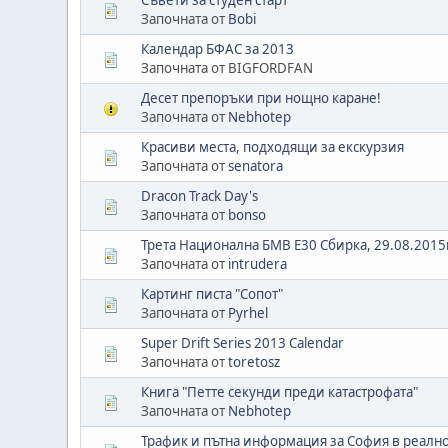
Започната от
Bobi
Календар БФАС за 2013
Започната от BIGFORDFAN
Десет препоръки при нощно каране!
Започната от
Nebhotep
Красиви места, подходящи за екскурзия
Започната от
senatora
Dracon Track Day's
Започната от
bonso
Трета Национална БМВ E30 Сбирка, 29.08.2015
Започната от
intrudera
Картинг писта "Сопот"
Започната от
Pyrhel
Super Drift Series 2013 Calendar
Започната от
toretosz
Книга "Петте секунди преди катастрофата"
Започната от
Nebhotep
Трафик и пътна информация за София в реалн