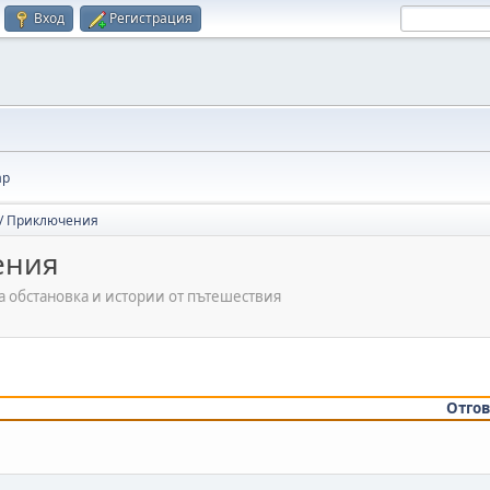
Вход
Регистрация
ар
 / Приключения
ения
а обстановка и истории от пътешествия
Отго