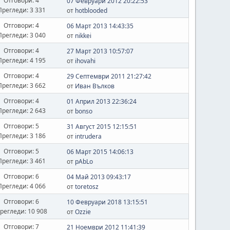
Отговори: 4
07 Февруари 2012 20:22:53
Прегледи: 3 331
от
hotblooded
Отговори: 4
06 Март 2013 14:43:35
Прегледи: 3 040
от
nikkei
Отговори: 4
27 Март 2013 10:57:07
Прегледи: 4 195
от
ihovahi
Отговори: 4
29 Септември 2011 21:27:42
Прегледи: 3 662
от
Иван Вълков
Отговори: 4
01 Април 2013 22:36:24
Прегледи: 2 643
от
bonso
Отговори: 5
31 Август 2015 12:15:51
Прегледи: 3 186
от
intrudera
Отговори: 5
06 Март 2015 14:06:13
Прегледи: 3 461
от
pAbLo
Отговори: 6
04 Май 2013 09:43:17
Прегледи: 4 066
от
toretosz
Отговори: 6
10 Февруари 2018 13:15:51
регледи: 10 908
от
Ozzie
Отговори: 7
21 Ноември 2012 11:41:39