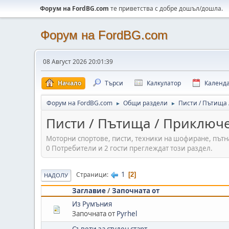
Форум на FordBG.com
те приветства с добре дошъл/дошла.
Форум на FordBG.com
08 Август 2026 20:01:39
Начало
Търси
Калкулатор
Календ
Форум на FordBG.com
Общи раздели
Писти / Пътища
►
►
Писти / Пътища / Приключ
Моторни спортове, писти, техники на шофиране, пътн
0 Потребители и 2 гости преглеждат този раздел.
1
Страници
2
НАДОЛУ
Заглавие
/
Започната от
Из Румъния
Започната от
Pyrhel
Съвети за студен старт