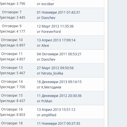
Прегледи: 3 796
от
escobar
Отговори: 7
01 Ноември 2011 01:42:31
Прегледи: 3 445
от
Danchev
Отговори: 9
12 Март 2012 11:35:36
Прегледи: 4 177
от
ForeverFord
Отговори: 10
13 Април 2013 17:09:14
Прегледи: 6 897
от
Alexi
Отговори: 11
04 Октомври 2011 00:53:21
Прегледи: 4 807
от
Danchev
Отговори: 13
27 Март 2012 09:50:56
Прегледи: 5 467
от
hitrata_lisi4ka
Отговори: 14
18 Декември 2013 09:14:15
Прегледи: 7 700
от
К.Методиев
Отговори: 15
11 Декември 2012 20:30:36
Прегледи: 8 437
от
PcMan
Отговори: 16
13 Април 2013 15:51:12
Прегледи: 8 803
от
amplified
Отговори: 18
11 Ноември 2017 00:37:35