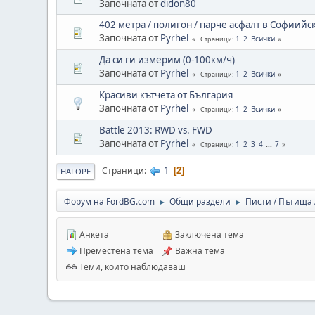
Започната от
didon80
402 метра / полигон / парче асфалт в Софиийс
Започната от
Pyrhel
1
2
Всички
Страници
Да си ги измерим (0-100км/ч)
Започната от
Pyrhel
1
2
Всички
Страници
Красиви кътчета от България
Започната от
Pyrhel
1
2
Всички
Страници
Battle 2013: RWD vs. FWD
Започната от
Pyrhel
1
2
3
4
...
7
Страници
1
Страници
2
НАГОРЕ
Форум на FordBG.com
Общи раздели
Писти / Пътища
►
►
Анкета
Заключена тема
Преместена тема
Важна тема
Теми, които наблюдаваш