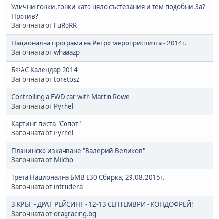
Улични гонки,гонки като цяло състезания и тем подобни.За?
Против?
Започната от
FuRoRR
Национална програма на Ретро мероприятията - 2014г.
Започната от
whaaazp
БФАС Календар 2014
Започната от
toretosz
Controlling a FWD car with Martin Rowe
Започната от
Pyrhel
Картинг писта "Сопот"
Започната от
Pyrhel
Планинско изкачване "Валерий Великов"
Започната от
Milcho
Трета Национална БМВ E30 Сбирка, 29.08.2015г.
Започната от
intrudera
3 КРЪГ - ДРАГ РЕЙСИНГ - 12-13 СЕПТЕМВРИ - КОНДОФРЕЙ!
Започната от
dragracing.bg