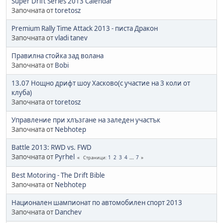
Super Drift Series 2013 Calendar
Започната от
toretosz
Premium Rally Time Attack 2013 - писта Дракон
Започната от
vladi tanev
Правилна стойка зад волана
Започната от
Bobi
13.07 Нощно дрифт шоу Хасково(с участие на 3 коли от
клуба)
Започната от
toretosz
Управление при хлъзгане на заледен участък
Започната от
Nebhotep
Battle 2013: RWD vs. FWD
Започната от
Pyrhel
1
2
3
4
...
7
Страници
Best Motoring - The Drift Bible
Започната от
Nebhotep
Национален шампионат по автомобилен спорт 2013
Започната от
Danchev