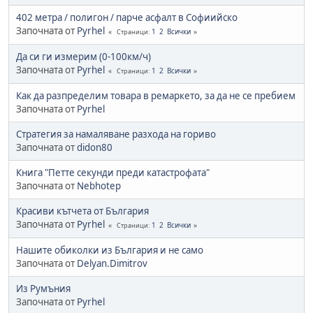
402 метра / полигон / парче асфалт в Софиийско
Започната от
Pyrhel
1
2
Всички
Страници
Да си ги измерим (0-100км/ч)
Започната от
Pyrhel
1
2
Всички
Страници
Как да разпределим товара в ремаркето, за да не се пребием
Започната от
Pyrhel
Стратегия за намаляване разхода на гориво
Започната от
didon80
Книга "Петте секунди преди катастрофата"
Започната от
Nebhotep
Красиви кътчета от България
Започната от
Pyrhel
1
2
Всички
Страници
Нашите обиколки из България и не само
Започната от
Delyan.Dimitrov
Из Румъния
Започната от
Pyrhel