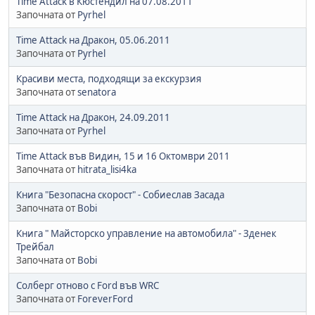
Time Attack в Кюстендил на 07.08.2011
Започната от
Pyrhel
Time Attack на Дракон, 05.06.2011
Започната от
Pyrhel
Красиви места, подходящи за екскурзия
Започната от
senatora
Time Attack на Дракон, 24.09.2011
Започната от
Pyrhel
Time Attack във Видин, 15 и 16 Октомври 2011
Започната от
hitrata_lisi4ka
Книга "Безопасна скорост" - Собиеслав Засада
Започната от
Bobi
Книга " Майсторско управление на автомобила" - Зденек
Трейбал
Започната от
Bobi
Солберг отново с Ford във WRC
Започната от
ForeverFord