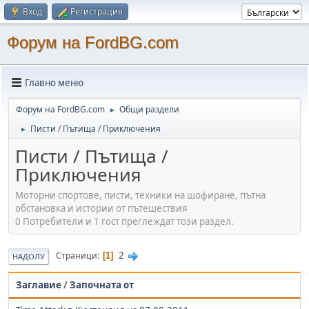
Вход
Регистрация
Форум на FordBG.com
Главно меню
Форум на FordBG.com
Общи раздели
►
Писти / Пътища / Приключения
►
Писти / Пътища /
Приключения
Моторни спортове, писти, техники на шофиране, пътна
обстановка и истории от пътешествия
0 Потребители и 1 гост преглеждат този раздел.
2
Страници
1
НАДОЛУ
Заглавие
/
Започната от