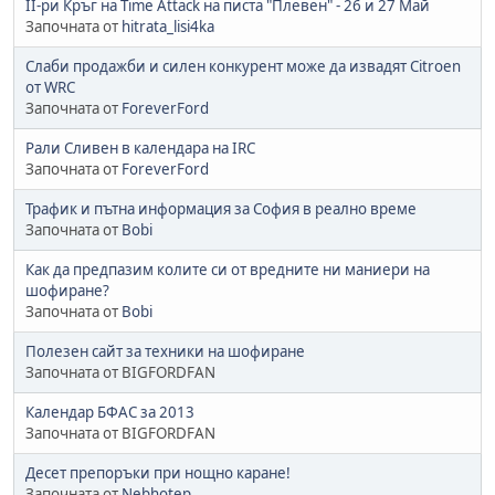
II-ри Кръг на Time Attack на писта "Плевен" - 26 и 27 Май
Започната от
hitrata_lisi4ka
Слаби продажби и силен конкурент може да извадят Citroen
от WRC
Започната от
ForeverFord
Рали Сливен в календара на IRC
Започната от
ForeverFord
Трафик и пътна информация за София в реално време
Започната от
Bobi
Как да предпазим колите си от вредните ни маниери на
шофиране?
Започната от
Bobi
Полезен сайт за техники на шофиране
Започната от BIGFORDFAN
Календар БФАС за 2013
Започната от BIGFORDFAN
Десет препоръки при нощно каране!
Започната от
Nebhotep