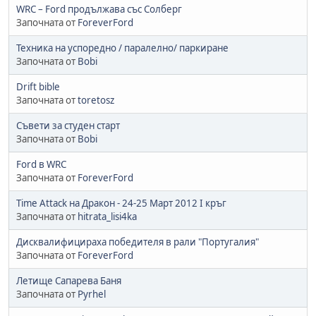
WRC – Ford продължава със Солберг
Започната от
ForeverFord
Техника на успоредно / паралелно/ паркиране
Започната от
Bobi
Drift bible
Започната от
toretosz
Съвети за студен старт
Започната от
Bobi
Ford в WRC
Започната от
ForeverFord
Time Attack на Дракон - 24-25 Март 2012 I кръг
Започната от
hitrata_lisi4ka
Дисквалифицираха победителя в рали "Португалия"
Започната от
ForeverFord
Летище Сапарева Баня
Започната от
Pyrhel