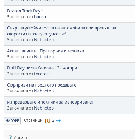
Dracon Track Day's
Започната от
bonso
Съхр. на устойчивостта на автомобила при превкл. на
скорости на заледен участък!
Започната от
Nebhotep
Аквапланингът. Препоръки и техники!
Започната от
Nebhotep
Drift Day писта Хасково 13-14 Април.
Започната от
toretosz
Сюрпризи на предното предаване
Започната от
Nebhotep
Изпреварване и техники за маневриране!
Започната от
Nebhotep
2
Страници
1
НАГОРЕ
Анкета