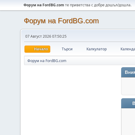
Форум на FordBG.com
те приветства с добре дошъл/дошла.
Форум на FordBG.com
07 Август 2026 07:50:25
Начало
Търси
Калкулатор
Календ
Форум на FordBG.com
Вни
В