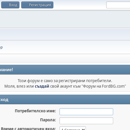
Вход
Регистрация
ар
мание!
Този форум е само за регистрирани потребители.
Моля, влез или
създай
свой акаунт към "Форум на FordBG.com"
ход
Потребителско име:
Парола:
Време с автоматичен вход: